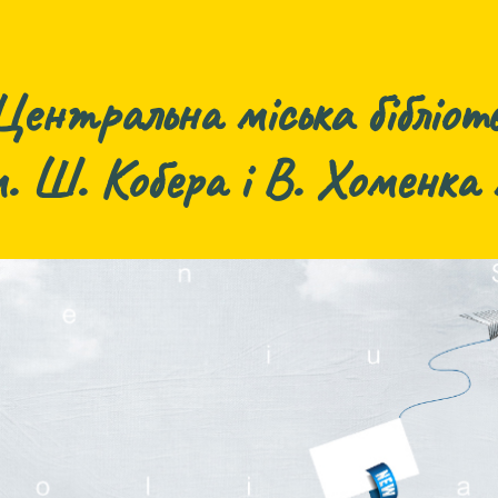
Центральна міська бібліоте
м. Ш. Кобера і В. Хоменка