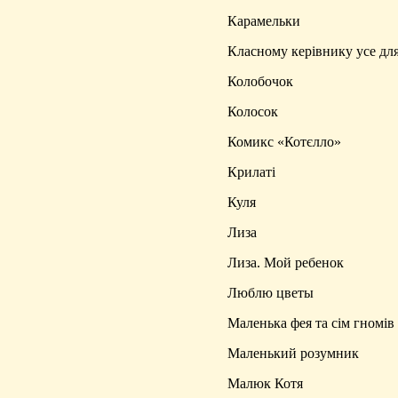
Карамельки
Класному керівнику усе дл
Колобочок
Колосок
Комикс «Котєлло»
Крилаті
Куля
Лиза
Лиза. Мой ребенок
Люблю цветы
Маленька фея та сім гномів
Маленький розумник
Малюк Котя