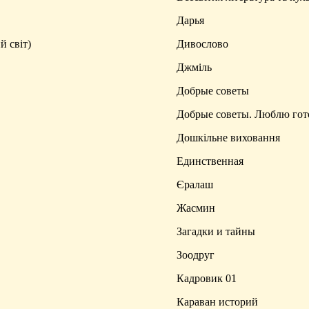
Дарья
й світ)
Дивослово
Джміль
Добрые советы
Добрые советы. Люблю гот
Дошкільне виховання
Единственная
Єралаш
Жасмин
Загадки и тайны
Зоодруг
Кадровик 01
Караван историй