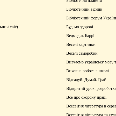
Бібліотечна планета
Бібліотечний вісник
Бібліотечний форум Україн
ьний світ)
Будьмо здорові
Ведмедик Баррі
Веселі картинки
Веселі саморобки
Вивчаємо українську мову т
Виховна робота в школі
Відгадуй. Думай. Грай
Відкритий урок: розроботк
Все про охорону праці
Всесвітня література в сере
Всесвітня література та кул