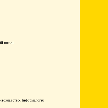
ій школі
нтознавство. Інформалогія