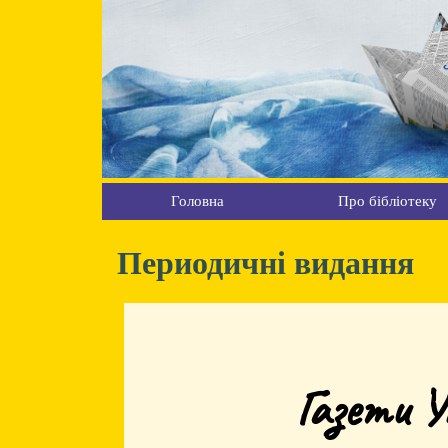
Головна
Про бібліотеку
Периодичні видання
Газети У