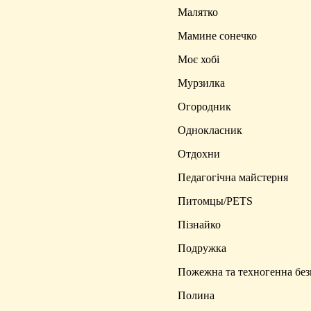
Малятко
Мамине сонечко
Моє хобі
Мурзилка
Огородник
Однокласник
Отдохни
Педагогічна майстерня
Питомцы/PETS
Пізнайко
Подружка
Пожежна та техногенна без
Полина