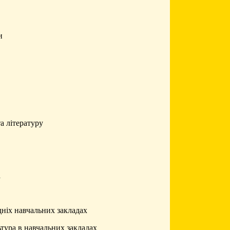
и
а літературу
а
дніх навчальних закладах
ьтура в навчальних закладах